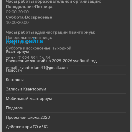
Часы работы образовательной организации:
Понедельник-Пятница
09:00-20:00
Суббота-Воскресенье
10:00-20:00
Часы работы администрации Кванториум:
Понедельник—пятница:
Карта сайта
09:00–17:00
Суббота и воскресенье: выходной
Кванториум
тел.:
+7-924-894-26-34
Расписание занятий на 2025-2026 учебный год
e-mail
:
kvantorium41@gmail.com
Новости
Контакты
Запись в Кванториум
Мобильный кванториум
Педагоги
Проектная школа 2023
Действия при ГО и ЧС