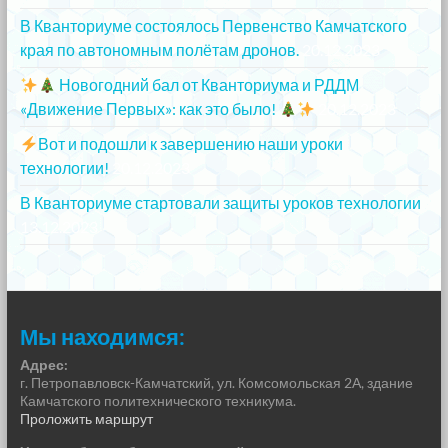
В Кванториуме состоялось Первенство Камчатского
края по автономным полётам дронов.
20.12.2023
Новогодний бал от Кванториума и РДДМ
«Движение Первых»: как это было!
20.12.2023
Вот и подошли к завершению наши уроки
технологии!
20.12.2023
В Кванториуме стартовали защиты уроков технологии
13.12.2023
Мы находимся:
Адрес:
г. Петропавловск-Камчатский, ул. Комсомольская 2А, здание
Камчатского политехнического техникума.
Проложить маршрут