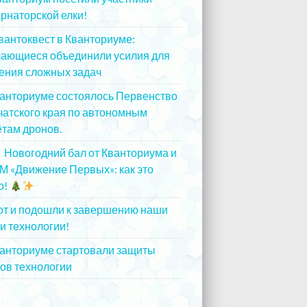
рнаторской елки!
25.12.2023
вантоквест в Кванториуме:
чающиеся объединили усилия для
ения сложных задач
20.12.2023
ванториуме состоялось Первенство
атского края по автономным
там дронов.
20.12.2023
Новогодний бал от Кванториума и
М «Движение Первых»: как это
о!
20.12.2023
от и подошли к завершению наши
и технологии!
20.12.2023
ванториуме стартовали защиты
ов технологии
13.12.2023