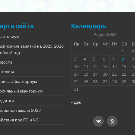
арта сайта
Календарь
Август 2026
ванториум
Пн
Вт
Ср
Чт
Пт
Сб
В
асписание занятий на 2025-2026
1
2
чебный год
3
4
5
6
7
8
9
овости
10
11
12
13
14
15
1
онтакты
17
18
19
20
21
22
2
пись в Кванториум
24
25
26
27
28
29
3
31
обильный кванториум
едагоги
« Дек
роектная школа 2023
йствия при ГО и ЧС