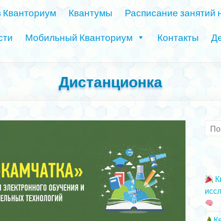
в Кванториум
Квантумы
Расписание занятий 
сти
Мобильный Кванториум
Контакты
Де
Дистанционка
К
иссл
2
К