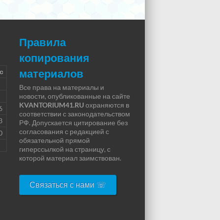
Правила
копирования
материалов
с
Все права на материалы и
новости, опубликованные на сайте
KVANTORIUM41.RU
охраняются в
6
соответствии с законодательством
3
РФ. Допускается цитирование без
согласования с редакцией с
0
обязательной прямой
гиперссылкой на страницу, с
которой материал заимствован.
Связаться с нами ☏