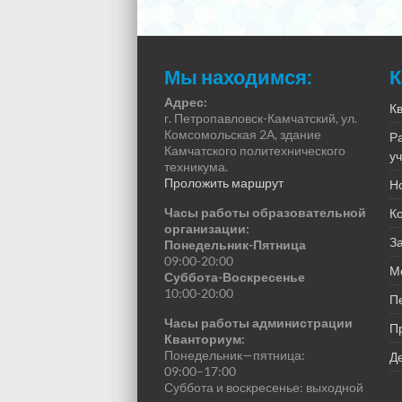
Мы находимся:
К
Адрес:
К
г. Петропавловск-Камчатский, ул.
Комсомольская 2А, здание
Р
Камчатского политехнического
у
техникума.
Проложить маршрут
Н
Часы работы образовательной
К
организации:
За
Понедельник-Пятница
09:00-20:00
М
Суббота-Воскресенье
10:00-20:00
П
Часы работы администрации
П
Кванториум:
Понедельник—пятница:
Де
09:00–17:00
Суббота и воскресенье: выходной