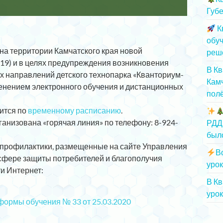
Губе
К
обу
 на территории Камчатского края новой
реш
9) и в целях предупреждения возникновения
В К
х направлений детского технопарка «Кванториум-
Камч
менением электронного обучения и дистанционных
полё
ится по
временному расписанию
.
анизована «горячая линия» по телефону: 8-924-
РДД
был
профилактики, размещенные на сайте Управления
В
сфере защиты потребителей и благополучия
урок
ти Интернет:
В К
урок
формы обучения № 33 от 25.03.2020