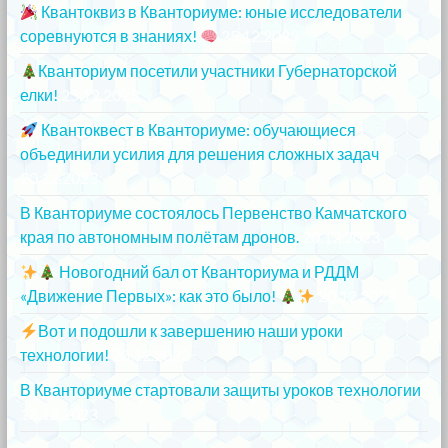
Квантоквиз в Кванториуме: юные исследователи
соревнуются в знаниях!
25.12.2023
Кванториум посетили участники Губернаторской
елки!
25.12.2023
Квантоквест в Кванториуме: обучающиеся
объединили усилия для решения сложных задач
20.12.2023
В Кванториуме состоялось Первенство Камчатского
края по автономным полётам дронов.
20.12.2023
Новогодний бал от Кванториума и РДДМ
«Движение Первых»: как это было!
20.12.2023
Вот и подошли к завершению наши уроки
технологии!
20.12.2023
В Кванториуме стартовали защиты уроков технологии
13.12.2023