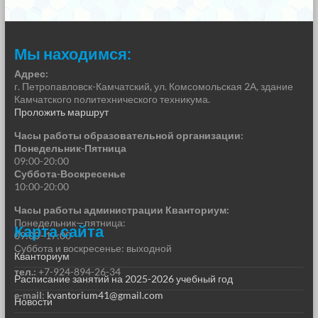
Мы находимся:
Адрес:
г. Петропавловск-Камчатский, ул. Комсомольская 2А, здание
Камчатского политехнического техникума.
Проложить маршрут
Часы работы образовательной организации:
Понедельник-Пятница
09:00-20:00
Суббота-Воскресенье
10:00-20:00
Часы работы администрации Кванториум:
Понедельник—пятница:
Карта сайта
09:00–17:00
Суббота и воскресенье: выходной
Кванториум
тел.:
+7-924-894-26-34
Расписание занятий на 2025-2026 учебный год
e-mail
:
kvantorium41@gmail.com
Новости