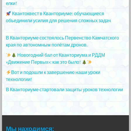
елки!
25.12.2023
Квантоквест в Кванториуме: обучающиеся
объединили усилия для решения сложных задач
20.12.2023
В Кванториуме состоялось Первенство Камчатского
края по автономным полётам дронов.
20.12.2023
Новогодний бал от Кванториума и РДДМ
«Движение Первых»: как это было!
20.12.2023
Вот и подошли к завершению наши уроки
технологии!
20.12.2023
В Кванториуме стартовали защиты уроков технологии
13.12.2023
Мы находимся: