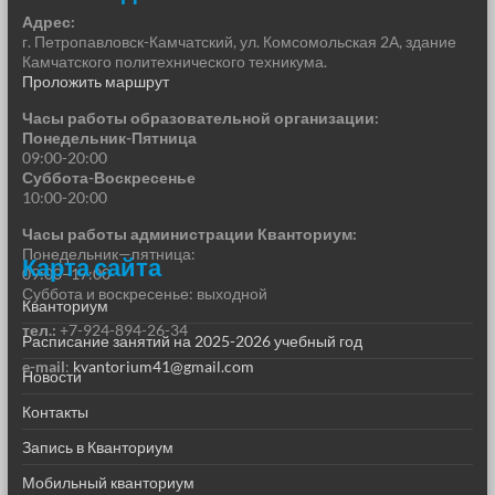
Адрес:
г. Петропавловск-Камчатский, ул. Комсомольская 2А, здание
Камчатского политехнического техникума.
Проложить маршрут
Часы работы образовательной организации:
Понедельник-Пятница
09:00-20:00
Суббота-Воскресенье
10:00-20:00
Часы работы администрации Кванториум:
Понедельник—пятница:
Карта сайта
09:00–17:00
Суббота и воскресенье: выходной
Кванториум
тел.:
+7-924-894-26-34
Расписание занятий на 2025-2026 учебный год
e-mail
:
kvantorium41@gmail.com
Новости
Контакты
Запись в Кванториум
Мобильный кванториум