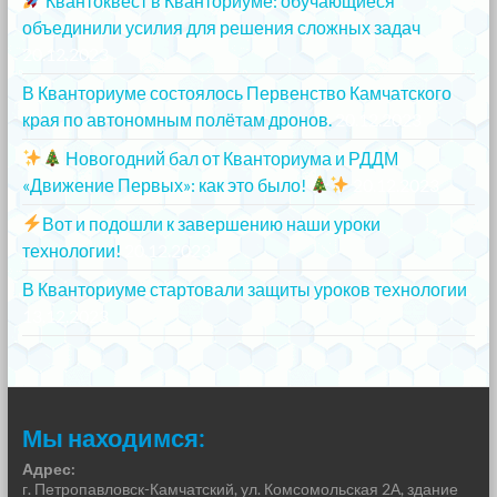
Квантоквест в Кванториуме: обучающиеся
объединили усилия для решения сложных задач
20.12.2023
В Кванториуме состоялось Первенство Камчатского
края по автономным полётам дронов.
20.12.2023
Новогодний бал от Кванториума и РДДМ
«Движение Первых»: как это было!
20.12.2023
Вот и подошли к завершению наши уроки
технологии!
20.12.2023
В Кванториуме стартовали защиты уроков технологии
13.12.2023
Мы находимся:
Адрес:
г. Петропавловск-Камчатский, ул. Комсомольская 2А, здание