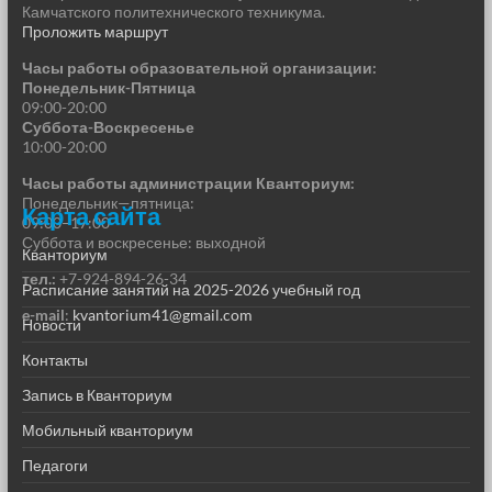
Камчатского политехнического техникума.
Проложить маршрут
Часы работы образовательной организации:
Понедельник-Пятница
09:00-20:00
Суббота-Воскресенье
10:00-20:00
Часы работы администрации Кванториум:
Понедельник—пятница:
Карта сайта
09:00–17:00
Суббота и воскресенье: выходной
Кванториум
тел.:
+7-924-894-26-34
Расписание занятий на 2025-2026 учебный год
e-mail
:
kvantorium41@gmail.com
Новости
Контакты
Запись в Кванториум
Мобильный кванториум
Педагоги