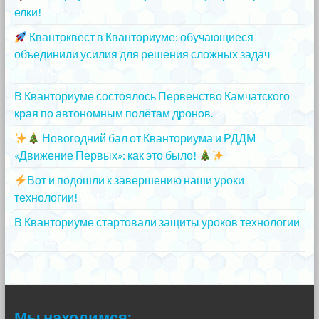
елки!
25.12.2023
Квантоквест в Кванториуме: обучающиеся
объединили усилия для решения сложных задач
20.12.2023
В Кванториуме состоялось Первенство Камчатского
края по автономным полётам дронов.
20.12.2023
Новогодний бал от Кванториума и РДДМ
«Движение Первых»: как это было!
20.12.2023
Вот и подошли к завершению наши уроки
технологии!
20.12.2023
В Кванториуме стартовали защиты уроков технологии
13.12.2023
Мы находимся: