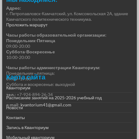
Адрес:
г. Петропавловск-Камчатский, ул. Комсомольская 2А, здание
Камчатского политехнического техникума.
Проложить маршрут
Часы работы образовательной организации:
Понедельник-Пятница
09:00-20:00
Суббота-Воскресенье
10:00-20:00
Часы работы администрации Кванториум:
Понедельник—пятница:
Карта сайта
09:00–17:00
Суббота и воскресенье: выходной
Кванториум
тел.:
+7-924-894-26-34
Расписание занятий на 2025-2026 учебный год
e-mail
:
kvantorium41@gmail.com
Новости
Контакты
Запись в Кванториум
Мобильный кванториум