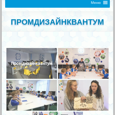
Меню
ПРОМДИЗАЙНКВАНТУМ
Промдизайнквантум