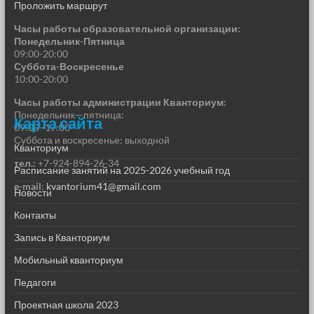
Проложить маршрут
Часы работы образовательной организации:
Понедельник-Пятница
09:00-20:00
Суббота-Воскресенье
10:00-20:00
Часы работы администрации Кванториум:
Понедельник—пятница:
Карта сайта
09:00–17:00
Суббота и воскресенье: выходной
Кванториум
тел.:
+7-924-894-26-34
Расписание занятий на 2025-2026 учебный год
e-mail
:
kvantorium41@gmail.com
Новости
Контакты
Запись в Кванториум
Мобильный кванториум
Педагоги
Проектная школа 2023