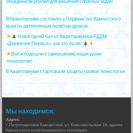
объединили усилия для решения сложных задач
20.12.2023
В Кванториуме состоялось Первенство Камчатского
края по автономным полётам дронов.
20.12.2023
Новогодний бал от Кванториума и РДДМ
«Движение Первых»: как это было!
20.12.2023
Вот и подошли к завершению наши уроки
технологии!
20.12.2023
В Кванториуме стартовали защиты уроков технологии
13.12.2023
Мы находимся:
Адрес:
г. Петропавловск-Камчатский, ул. Комсомольская 2А, здание
Камчатского политехнического техникума.