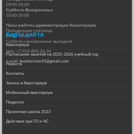
09:00-20:00
Суббота-Воскресенье
10:00-20:00
Часы работы администрации Кванториум:
Понедельник—пятница:
Карта сайта
09:00–17:00
Суббота и воскресенье: выходной
Кванториум
тел.:
+7-924-894-26-34
Расписание занятий на 2025-2026 учебный год
e-mail
:
kvantorium41@gmail.com
Новости
Контакты
Запись в Кванториум
Мобильный кванториум
Педагоги
Проектная школа 2023
Действия при ГО и ЧС