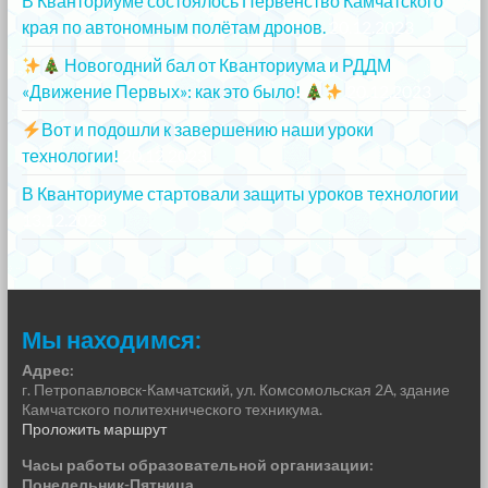
В Кванториуме состоялось Первенство Камчатского
края по автономным полётам дронов.
20.12.2023
Новогодний бал от Кванториума и РДДМ
«Движение Первых»: как это было!
20.12.2023
Вот и подошли к завершению наши уроки
технологии!
20.12.2023
В Кванториуме стартовали защиты уроков технологии
13.12.2023
Мы находимся:
Адрес:
г. Петропавловск-Камчатский, ул. Комсомольская 2А, здание
Камчатского политехнического техникума.
Проложить маршрут
Часы работы образовательной организации:
Понедельник-Пятница