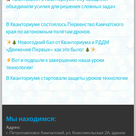
объединили усилия для решения сложных задач
20.12.2023
В Кванториуме состоялось Первенство Камчатского
края по автономным полётам дронов.
20.12.2023
Новогодний бал от Кванториума и РДДМ
«Движение Первых»: как это было!
20.12.2023
Вот и подошли к завершению наши уроки
технологии!
20.12.2023
В Кванториуме стартовали защиты уроков технологии
13.12.2023
Мы находимся:
Адрес:
г. Петропавловск-Камчатский, ул. Комсомольская 2А, здание