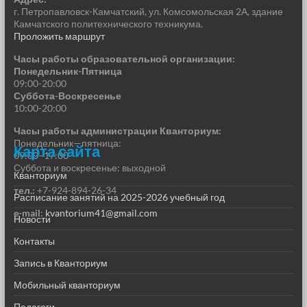
г. Петропавловск-Камчатский, ул. Комсомольская 2А, здание
Камчатского политехнического техникума.
Проложить маршрут
Часы работы образовательной организации:
Понедельник-Пятница
09:00-20:00
Суббота-Воскресенье
10:00-20:00
Часы работы администрации Кванториум:
Понедельник—пятница:
Карта сайта
09:00–17:00
Суббота и воскресенье: выходной
Кванториум
тел.:
+7-924-894-26-34
Расписание занятий на 2025-2026 учебный год
e-mail
:
kvantorium41@gmail.com
Новости
Контакты
Запись в Кванториум
Мобильный кванториум
Педагоги