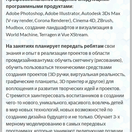
программными продуктами:
Adobe Photoshop, Adobe Illustrator, Autodesk 3Ds Max
(V-ray render, Corona Renderer), Cinema 4D, ZBrush,
Mudbox, создание ландшафтов и визуализация в
World Machine, Terragen и Vue XStream.
На занятиях планирует передать ребятам
свои
знания и опыт в реализации проектов в области
промдизайнквантума: обучить скетчингу (рисованию),
обучить пользоваться техническими средствами
создания проектов (3D ручки, виртуальная реальность,
графические планшеты, 3D принтер и другое) для
воплощения и развития творческих идей и проектов.
Стремится заинтересовать воспитанников в создании
чего-то нового, уникального, красивого, вовлечь детей
в мир новых технологий, новых возможностей по
созданию дизайна будущего и не только. Обучает 3-х
мерному моделированию в самых передовых
программах, которые занимают лидирующие позиции