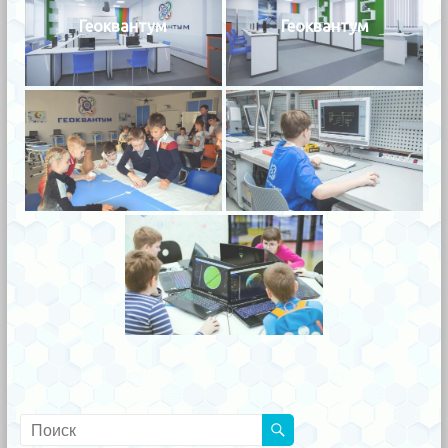
Геоквантум
Геоквантум