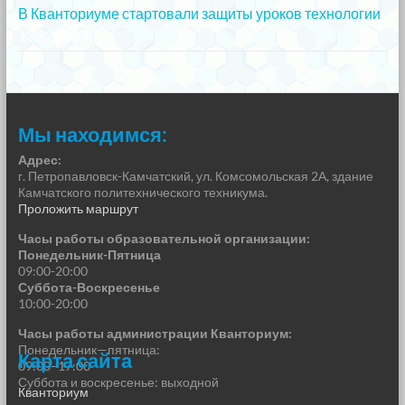
В Кванториуме стартовали защиты уроков технологии
13.12.2023
Мы находимся:
Адрес:
г. Петропавловск-Камчатский, ул. Комсомольская 2А, здание
Камчатского политехнического техникума.
Проложить маршрут
Часы работы образовательной организации:
Понедельник-Пятница
09:00-20:00
Суббота-Воскресенье
10:00-20:00
Часы работы администрации Кванториум:
Понедельник—пятница:
Карта сайта
09:00–17:00
Суббота и воскресенье: выходной
Кванториум