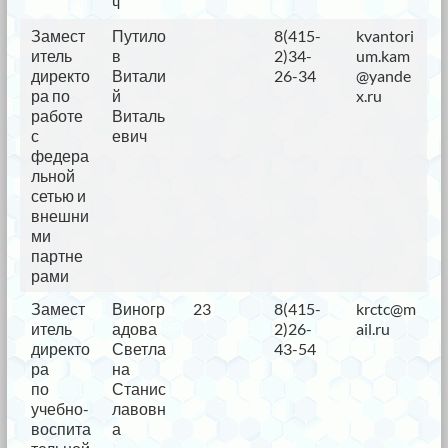
ч
Замест
Путило
8(415-
kvantori
итель
в
2)34-
um.kam
директо
Витали
26-34
@yande
ра по
й
x.ru
работе
Виталь
с
евич
федера
льной
сетью и
внешни
ми
партне
рами
Замест
Виногр
23
8(415-
krctc@m
итель
адова
2)26-
ail.ru
директо
Светла
43-54
ра
на
по
Станис
учебно-
лавовн
воспита
а