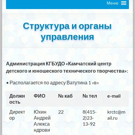
Меню
Структура и органы
управления
Администрация КГБУДО «Камчатский центр
детского и юношеского технического творчества»:
• Располагается по адресу Ватутина 1 «в»
Должн
ФИО
№ каб
№ тел
e-mail
ость
Директ
Юхин
22
8(415-
krctc@m
ор
Андрей
2)23-
ail.ru
Алекса
13-92
ндрови