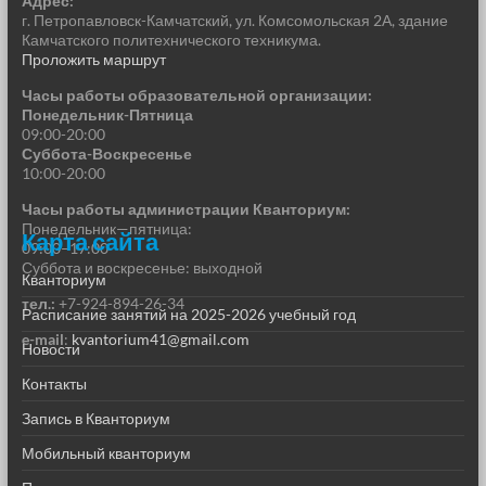
Адрес:
г. Петропавловск-Камчатский, ул. Комсомольская 2А, здание
Камчатского политехнического техникума.
Проложить маршрут
Часы работы образовательной организации:
Понедельник-Пятница
09:00-20:00
Суббота-Воскресенье
10:00-20:00
Часы работы администрации Кванториум:
Понедельник—пятница:
Карта сайта
09:00–17:00
Суббота и воскресенье: выходной
Кванториум
тел.:
+7-924-894-26-34
Расписание занятий на 2025-2026 учебный год
e-mail
:
kvantorium41@gmail.com
Новости
Контакты
Запись в Кванториум
Мобильный кванториум