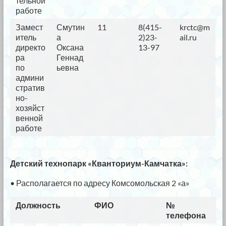
тельной
работе
Замест
Смутин
11
8(415-
krctc@m
итель
а
2)23-
ail.ru
директо
Оксана
13-97
ра
Геннад
по
ьевна
админи
стратив
но-
хозяйст
венной
работе
Детский технопарк «Кванториум-Камчатка»:
• Располагается по адресу Комсомольская 2 «а»
Должность
ФИО
№
e-
телефона