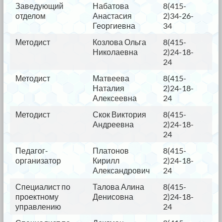
Заведующий
Набатова
8(415-
kv
отделом
Анастасия
2)34-26-
Георгиевна
34
Методист
Козлова Ольга
8(415-
kv
Николаевна
2)24-18-
24
Методист
Матвеева
8(415-
kv
Наталия
2)24-18-
Алексеевна
24
Методист
Скок Виктория
8(415-
kv
Андреевна
2)24-18-
24
Педагог-
Платонов
8(415-
kv
организатор
Кирилл
2)24-18-
Александрович
24
Специалист по
Талова Алина
8(415-
kv
проектному
Денисовна
2)24-18-
управлению
24