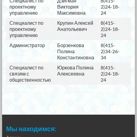
Специалист по
Дзигман
8(415-
kv
проектному
Виктория
2)24-18-
управлению
Максимовна
24
Специалист по
Крупин Алексей
8(415-
kv
проектному
Анатольевич
2)24-18-
управлению
24
Администратор
Борзенкова
8(415-
kv
Полина
2)34-26-
Константиновна
34
Специалист по
Юркова Полина
8(415-
kv
связям с
Алексеевна
2)24-18-
общественностью
24
Мы находимся: