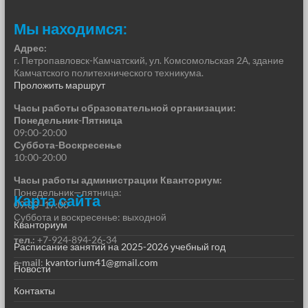
Мы находимся:
Адрес:
г. Петропавловск-Камчатский, ул. Комсомольская 2А, здание
Камчатского политехнического техникума.
Проложить маршрут
Часы работы образовательной организации:
Понедельник-Пятница
09:00-20:00
Суббота-Воскресенье
10:00-20:00
Часы работы администрации Кванториум:
Понедельник—пятница:
Карта сайта
09:00–17:00
Суббота и воскресенье: выходной
Кванториум
тел.:
+7-924-894-26-34
Расписание занятий на 2025-2026 учебный год
e-mail
:
kvantorium41@gmail.com
Новости
Контакты